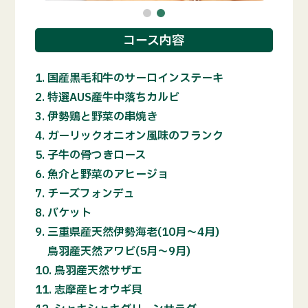
コース内容
国産黒毛和牛のサーロインステーキ
特選AUS産牛中落ちカルビ
伊勢鶏と野菜の串焼き
ガーリックオニオン風味のフランク
子牛の骨つきロース
魚介と野菜のアヒージョ
チーズフォンデュ
バケット
三重県産天然伊勢海老(10月～4月)
鳥羽産天然アワビ(5月～9月)
鳥羽産天然サザエ
志摩産ヒオウギ貝