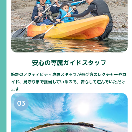
青の洞窟ツアー
海の潮位や光の角度の関係など、特別な条件でしか
安心の専属ガイドスタッフ
現れない現地スタッフだけが知る神秘的な海上洞窟
を目指すツアーです。
施設のアクティビティ専属スタッフが遊び方のレクチャーやガ
イド、見守りまで担当しているので、安心して遊んでいただけ
ます。