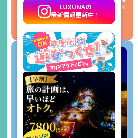
夜にはほしの海が出現する御座の海。市街地から離れ、周辺
LUXUNAの
に高い建物がないため、視界を遮ることなく目の前にずっと
最新情報更新中！
続く星空を眺めていただくことができます。
※天候や季節により状況は異なります。