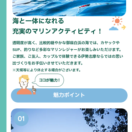
クリアカヤックの
天然水族館ツアー
海と一体になれる
透き通ったカヤック越しに水中の様子をじっくり楽
充実のマリンアクティビティ！
しむツアーです。透明度の高い御座の海ならではの
天然の水族館を楽しめます。
透明度が高く、比較的穏やかな御座白浜の海では、カヤックや
SUP、釣りなど多彩なマリンレジャーがお楽しみいただけます。
ご家族、ご友人、カップルで体験できる伊勢志摩ならではの思い
出づくりをお手伝いさせていただきます。
※天候等により休止する場合がございます。
魅力ポイント
ガイド付きカヤック
知識豊富なインストラクターによるガイド付きカヤ
ックツアー。カヤック未経験の方も安心して御座の