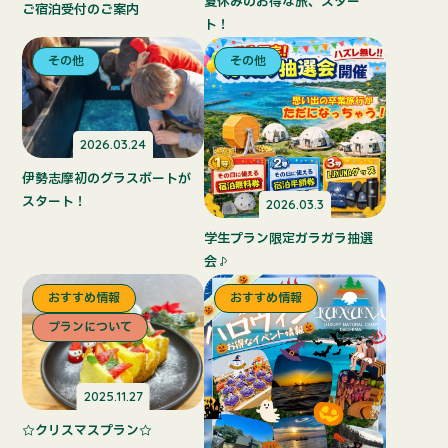
夏休みのお得な旅、スター
ご宿泊受付のご案内
ト！
その他
その他
2026.03.24
伊勢志摩初のグラスボートが
スタート！
2026.03.3
学生プラン限定ガラガラ抽選
会♪
おすすめ情報
おすすめ情報
プランについて
2025.11.27
☆クリスマスプラン☆